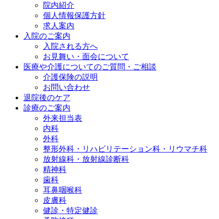
院内紹介
個人情報保護方針
求人案内
入院のご案内
入院される方へ
お見舞い・面会について
医療や介護についてのご質問・ご相談
介護保険の説明
お問い合わせ
退院後のケア
診療のご案内
外来担当表
内科
外科
整形外科・リハビリテーション科・リウマチ科
放射線科・放射線診断科
精神科
歯科
耳鼻咽喉科
皮膚科
健診・特定健診