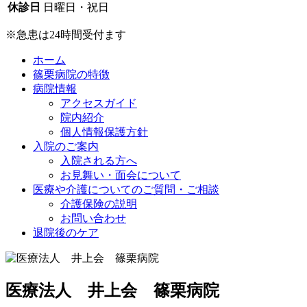
休診日
日曜日・祝日
※急患は24時間受付ます
ホーム
篠栗病院の特徴
病院情報
アクセスガイド
院内紹介
個人情報保護方針
入院のご案内
入院される方へ
お見舞い・面会について
医療や介護についてのご質問・ご相談
介護保険の説明
お問い合わせ
退院後のケア
医療法人 井上会 篠栗病院